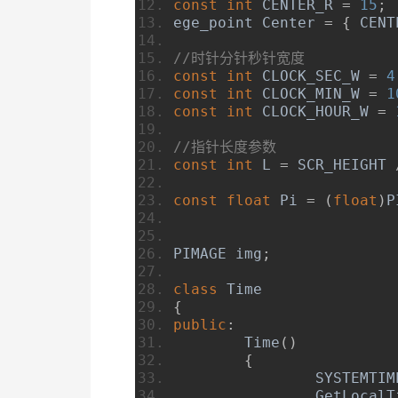
const
int
 CENTER_R 
=
15
;
ege_point 
Center
=
{
 CENT
//时针分针秒针宽度
const
int
 CLOCK_SEC_W 
=
4
const
int
 CLOCK_MIN_W 
=
1
const
int
 CLOCK_HOUR_W 
=
//指针长度参数
const
int
 L 
=
 SCR_HEIGHT 
const
float
Pi
=
(
float
)
P
PIMAGE img
;
class
Time
{
public
:
Time
()
{
		SYSTEMTI
GetLocalT