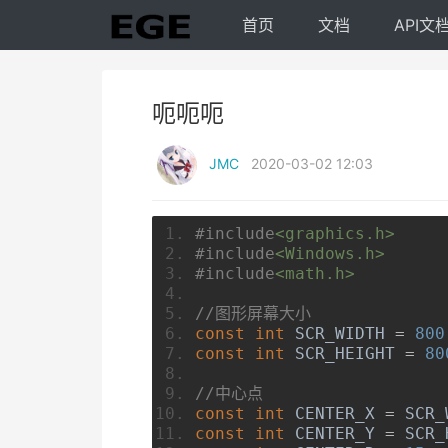
首页
文档
API文
呃呃呃
JMC
2020-03-02 12:03
#include
<graphics.h>
#include
<Windows.h>
#include
<math.h>
//图形屏幕大小
const
int
 SCR_WIDTH 
=
800
const
int
 SCR_HEIGHT 
=
80
//中心点
const
int
 CENTER_X 
=
 SCR_
const
int
 CENTER_Y 
=
 SCR_