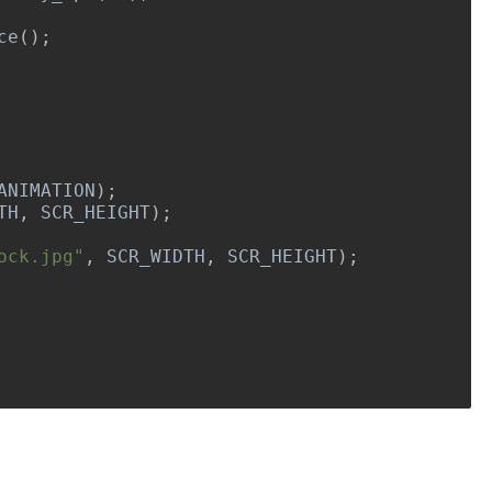
ice
();
ANIMATION
);
TH
,
 SCR_HEIGHT
);
ock.jpg"
,
 SCR_WIDTH
,
 SCR_HEIGHT
);