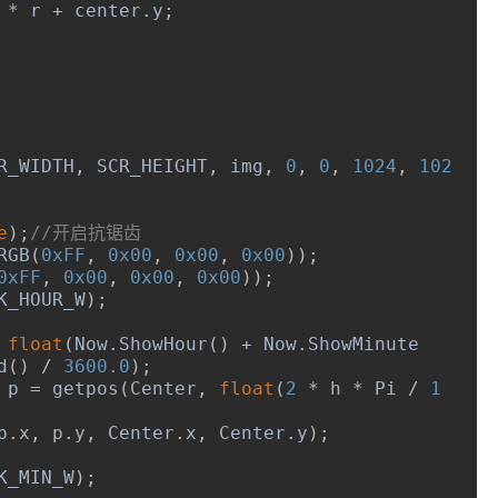
*
 r 
+
 center
.
y
;
R_WIDTH
,
 SCR_HEIGHT
,
 img
,
0
,
0
,
1024
,
102
e
);
//开启抗锯齿
RGB
(
0xFF
,
0x00
,
0x00
,
0x00
));
0xFF
,
0x00
,
0x00
,
0x00
));
K_HOUR_W
);
float
(
Now
.
ShowHour
()
+
Now
.
ShowMinute
d
()
/
3600.0
);
t p 
=
 getpos
(
Center
,
float
(
2
*
 h 
*
Pi
/
1
p
.
x
,
 p
.
y
,
Center
.
x
,
Center
.
y
);
K_MIN_W
);