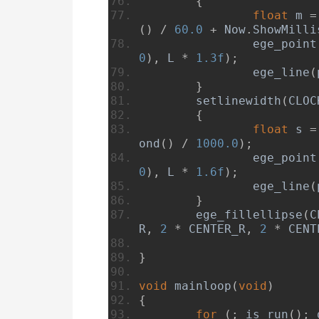
{
float
 m 
=
()
/
60.0
+
Now
.
ShowMilli
		ege_poin
0
),
 L 
*
1.3f
);
		ege_line
(
}
	setlinewidth
(
CLOC
{
float
 s 
=
ond
()
/
1000.0
);
		ege_poin
0
),
 L 
*
1.6f
);
		ege_line
(
}
	ege_fillellipse
(
C
R
,
2
*
 CENTER_R
,
2
*
 CENT
}
void
 mainloop
(
void
)
{
for
(;
 is_run
();
 