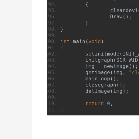
{
		cleardev
Draw
();
}
}
int
 main
(
void
)
{
	setinitmode
(
INIT_
	initgraph
(
SCR_WID
	img 
=
 newimage
();
	getimage
(
img
,
"cl
	mainloop
();
	closegraph
();
	delimage
(
img
);
return
0
;
}