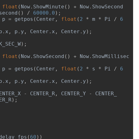
float
(
Now
.
ShowMinute
()
+
Now
.
ShowSecond
second
()
/
60000.0
);
t p 
=
 getpos
(
Center
,
float
(
2
*
 m 
*
Pi
/
6
p
.
x
,
 p
.
y
,
Center
.
x
,
Center
.
y
);
K_SEC_W
);
float
(
Now
.
ShowSecond
()
+
Now
.
ShowMillisec
t p 
=
 getpos
(
Center
,
float
(
2
*
 s 
*
Pi
/
6
p
.
x
,
 p
.
y
,
Center
.
x
,
Center
.
y
);
ENTER_X 
-
 CENTER_R
,
 CENTER_Y 
-
 CENTER_
ER_R
);
delay_fps
(
60
))