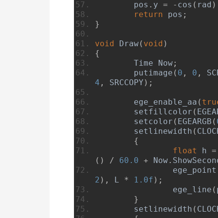
	pos
.
y 
=
-
cos
(
rad
)
return
 pos
;
}
void
Draw
(
void
)
{
Time
Now
;
	putimage
(
0
,
0
,
 SC
4
,
 SRCCOPY
);
	ege_enable_aa
(
tru
	setfillcolor
(
EGEA
	setcolor
(
EGEARGB
(
	setlinewidth
(
CLOC
{
float
 h 
=
()
/
60.0
+
Now
.
ShowSecon
		ege_poin
2
),
 L 
*
1.0f
);
		ege_line
(
}
	setlinewidth
(
CLOC