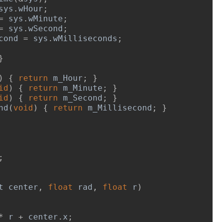
sys
.
wHour
;
=
 sys
.
wMinute
;
=
 sys
.
wSecond
;
econd 
=
 sys
.
wMilliseconds
;
}
)
{
return
 m_Hour
;
}
id
)
{
return
 m_Minute
;
}
id
)
{
return
 m_Second
;
}
nd
(
void
)
{
return
 m_Millisecond
;
}
;
t center
,
float
 rad
,
float
 r
)
*
 r 
+
 center
.
x
;