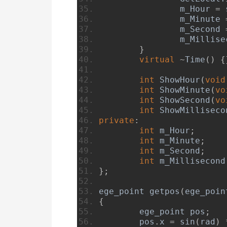
		m_Hour 
=
 
		m_Minute 
		m_Second 
		m_Millis
}
virtual
~
Time
()
{
int
ShowHour
(
void
int
ShowMinute
(
vo
int
ShowSecond
(
vo
int
ShowMilliseco
private
:
int
 m_Hour
;
int
 m_Minute
;
int
 m_Second
;
int
 m_Millisecond
};
ege_point getpos
(
ege_poin
{
	ege_point pos
;
	pos
.
x 
=
 sin
(
rad
)