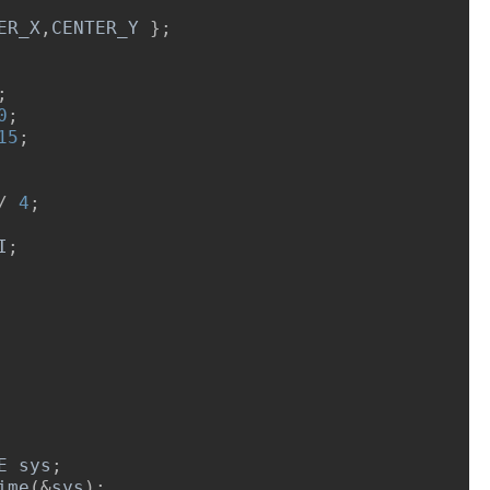
ER_X
,
CENTER_Y 
};
;
0
;
15
;
/
4
;
I
;
ME sys
;
ime
(&
sys
);