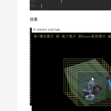
}
}
效果