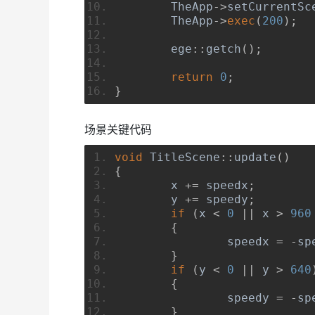
TheApp
->
setCurrentSc
TheApp
->
exec
(
200
);
	ege
::
getch
();
return
0
;
}
场景关键代码
void
TitleScene
::
update
()
{
	x 
+=
 speedx
;
	y 
+=
 speedy
;
if
(
x 
<
0
||
 x 
>
960
{
		speedx 
=
-
sp
}
if
(
y 
<
0
||
 y 
>
640
{
		speedy 
=
-
sp
}