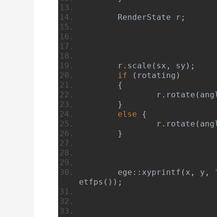
RenderState
 r
;
	r
.
scale
(
sx
,
 sy
);
if
(
rotating
)
{
		r
.
rotate
(
ang
}
else
{
		r
.
rotate
(
ang
}
	ege
::
xyprintf
(
x
,
 y
,
etfps
());