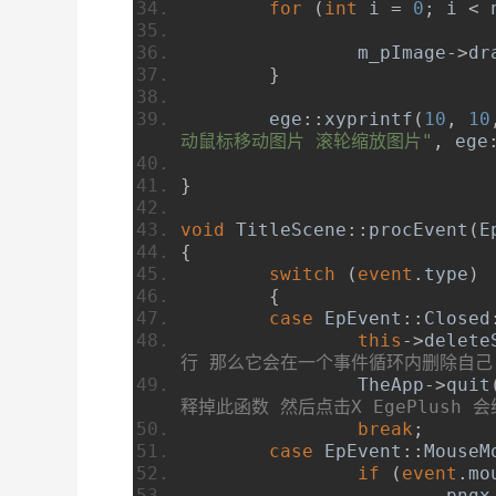
for
(
int
 i 
=
0
;
 i 
<
 
		m_pImage
->
dr
}
	ege
::
xyprintf
(
10
,
10
动鼠标移动图片 滚轮缩放图片"
,
 ege
}
void
TitleScene
::
procEvent
(
E
{
switch
(
event
.
type
)
{
case
EpEvent
::
Closed
this
->
delete
行 那么它会在一个事件循环内删除自己
TheApp
->
quit
释掉此函数 然后点击X EgePlush
break
;
case
EpEvent
::
MouseM
if
(
event
.
mo
			pngx