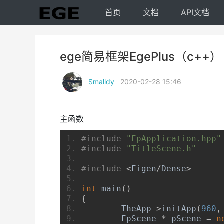
首页
文档
API文档
ege简易框架EgePlus（c++）
Smalldy
2020-02-28 15:46
主函数
#include
"EpApplication.hpp"
#include
"TitleScene.h"
#include
<
Eigen
/
Dense
>
int
 main
()
{
TheApp
->
initApp
(
960
,
EpScene
*
 pScene 
=
n