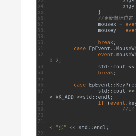
			pngy
}
//更新鼠标位置
		mousex 
=
eve
		mousey 
=
eve
break
;
case
EpEvent
::
MouseW
event
.
mouseW
0.2
;
		std
::
cout 
<<
break
;
case
EpEvent
::
KeyPre
		std
::
cout 
<<
<
 VK_ADD 
<<
std
::
endl
;
if
(
event
.
ke
//if
<
"张"
<<
 std
::
endl
;