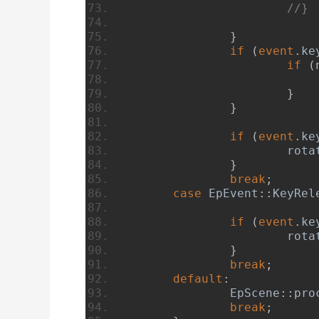
//}
}
if
(
event
.
ke
if
(
}
}
if
(
event
.
ke
			rot
}
break
;
case
EpEvent
::
KeyRel
if
(
event
.
ke
			rot
}
break
;
default
:
EpScene
::
pro
break
;